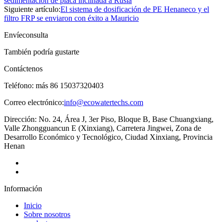
sedimentación de placa inclinada a Rusia
Siguiente artículo:
El sistema de dosificación de PE Henaneco y el
filtro FRP se enviaron con éxito a Mauricio
Envíeconsulta
También podría gustarte
Contáctenos
Teléfono: más 86 15037320403
Correo electrónico:
info@ecowatertechs.com
Dirección: No. 24, Área J, 3er Piso, Bloque B, Base Chuangxiang,
Valle Zhongguancun E (Xinxiang), Carretera Jingwei, Zona de
Desarrollo Económico y Tecnológico, Ciudad Xinxiang, Provincia
Henan
Información
Inicio
Sobre nosotros