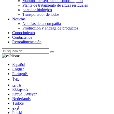
Máquina de separación sólido-líquido
Planta de tratamiento de aguas residuales
portador biológico
Transportador de lodos
Noticias
Noticias de la compañía
Producción y entrega de productos
Conocimiento
Contáctenos
Retroalimentación
Idioma
Español
English
Português
ไทย
عربي
Ελληνικά
Kreyòl Ayisyen
Nederlands
Türkçe
اردو
Polski